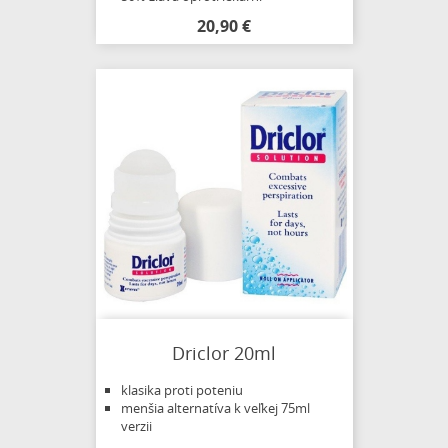
20,90 €
Driclor 20ml
klasika proti poteniu
menšia alternatíva k veľkej 75ml
verzii