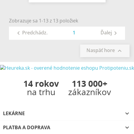
Zobrazuje sa 1-13 z 13 položiek
1
Predchádz.
Ďalej


Naspäť hore

14 rokov
113 000+
na trhu
zákazníkov
LEKÁRNE

PLATBA A DOPRAVA
