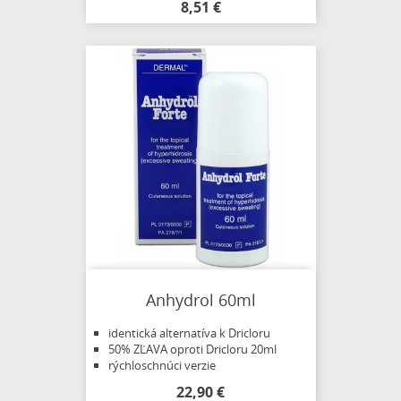
8,51 €
Anhydrol 60ml
identická alternatíva k Dricloru
50% ZĽAVA oproti Dricloru 20ml
rýchloschnúci verzie
22,90 €