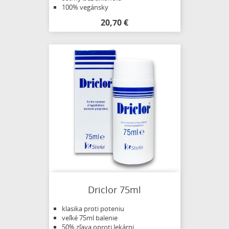
100% vegánsky
20,70 €
Driclor 75ml
klasika proti poteniu
veľké 75ml balenie
50% zľava oproti lekárni