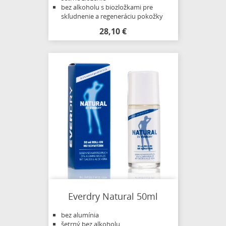
bez alkoholu s biozložkami pre
skľudnenie a regeneráciu pokožky
28,10 €
Everdry Natural 50ml
bez alumínia
šetrný bez alkoholu