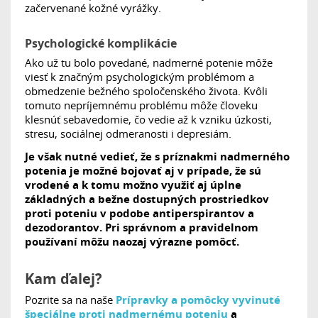
začervenané kožné vyrážky.
Psychologické komplikácie
Ako už tu bolo povedané, nadmerné potenie môže
viesť k značným psychologickým problémom a
obmedzenie bežného spoločenského života. Kvôli
tomuto nepríjemnému problému môže človeku
klesnúť sebavedomie, čo vedie až k vzniku úzkosti,
stresu, sociálnej odmeranosti i depresiám.
Je však nutné vedieť, že s príznakmi nadmerného
potenia je možné bojovať aj v prípade, že sú
vrodené a k tomu možno využiť aj úplne
základných a bežne dostupných prostriedkov
proti poteniu v podobe antiperspirantov a
dezodorantov. Pri správnom a pravidelnom
používaní môžu naozaj výrazne pomôcť.
Kam ďalej?
Pozrite sa na naše
Prípravky a pomôcky vyvinuté
špeciálne proti nadmernému poteniu
a