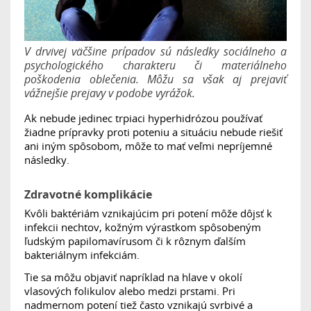
V drvivej väčšine prípadov sú následky sociálneho a
psychologického charakteru či materiálneho
poškodenia oblečenia. Môžu sa však aj prejaviť
vážnejšie prejavy v podobe vyrážok.
Ak nebude jedinec trpiaci hyperhidrózou používať
žiadne prípravky proti poteniu a situáciu nebude riešiť
ani iným spôsobom, môže to mať veľmi nepríjemné
následky.
Zdravotné komplikácie
Kvôli baktériám vznikajúcim pri potení môže dôjsť k
infekcii nechtov, kožným výrastkom spôsobeným
ľudským papilomavírusom či k rôznym ďalším
bakteriálnym infekciám.
Tie sa môžu objaviť napríklad na hlave v okolí
vlasových folikulov alebo medzi prstami. Pri
nadmernom potení tiež často vznikajú svrbivé a