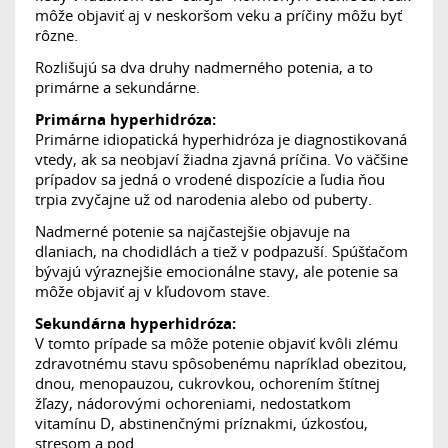
môže objaviť aj v neskoršom veku a príčiny môžu byť
rôzne.
Rozlišujú sa dva druhy nadmerného potenia, a to
primárne a sekundárne.
Primárna hyperhidróza:
Primárne idiopatická hyperhidróza je diagnostikovaná
vtedy, ak sa neobjaví žiadna zjavná príčina. Vo väčšine
prípadov sa jedná o vrodené dispozície a ľudia ňou
trpia zvyčajne už od narodenia alebo od puberty.
Nadmerné potenie sa najčastejšie objavuje na
dlaniach, na chodidlách a tiež v podpazuší. Spúšťačom
bývajú výraznejšie emocionálne stavy, ale potenie sa
môže objaviť aj v kľudovom stave.
Sekundárna hyperhidróza:
V tomto prípade sa môže potenie objaviť kvôli zlému
zdravotnému stavu spôsobenému napríklad obezitou,
dnou, menopauzou, cukrovkou, ochorením štítnej
žľazy, nádorovými ochoreniami, nedostatkom
vitamínu D, abstinenčnými príznakmi, úzkosťou,
stresom a pod.