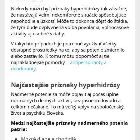
Niekedy môžu byť príznaky hyperhidrózy tak závažné,
že nastávajú veľmi nekomfortné situácie spôsobujúce
nepohodlie a úzkosť. Môže to dokonca dôjsť do štádia,
že tým bude ovplyvnená voľba povolania, voľnočasové
aktivity aj osobné vzťahy.
V takýchto prípadoch je potrebné využívať všetky
dostupné prostriedky na to, aby sa potenie zmiernilo
alebo zastavilo. K tomu môžu dopomôcť aj tie
najzákladnejšie pomôcky –
antiperspiranty a
deodoranty
.
Najčastejšie príznaky hyperhidrózy
Nadmerné potenie sa môže objaviť aj počas úplne
normálnych denných aktivít, bez jasného dôvodu a
celkom nečakane. To má veľký vplyv na spoločenský
život a psychiku človeka.
Medzi najčastejšie príznaky nadmerného potenia
patria:
Mokré dlane a chodidlá