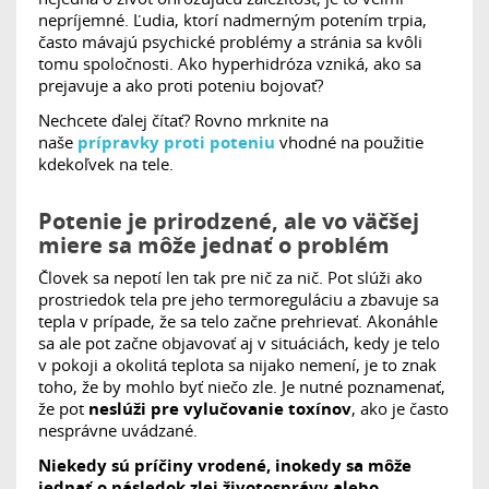
nepríjemné. Ľudia, ktorí nadmerným potením trpia,
často mávajú psychické problémy a stránia sa kvôli
tomu spoločnosti. Ako hyperhidróza vzniká, ako sa
prejavuje a ako proti poteniu bojovať?
Nechcete ďalej čítať? Rovno mrknite na
naše
prípravky proti poteniu
vhodné na použitie
kdekoľvek na tele.
Potenie je prirodzené, ale vo väčšej
miere sa môže jednať o problém
Človek sa nepotí len tak pre nič za nič. Pot slúži ako
prostriedok tela pre jeho termoreguláciu a zbavuje sa
tepla v prípade, že sa telo začne prehrievať. Akonáhle
sa ale pot začne objavovať aj v situáciách, kedy je telo
v pokoji a okolitá teplota sa nijako nemení, je to znak
toho, že by mohlo byť niečo zle. Je nutné poznamenať,
že pot
neslúži pre vylučovanie toxínov
, ako je často
nesprávne uvádzané.
Niekedy sú príčiny vrodené, inokedy sa môže
jednať o následok zlej životosprávy alebo