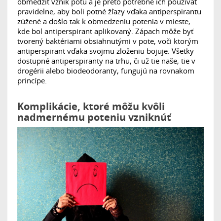
obmedziť vznik potu a je preto potrebné ich používať
pravidelne, aby boli potné žľazy vďaka antiperspirantu
zúžené a došlo tak k obmedzeniu potenia v mieste,
kde bol antiperspirant aplikovaný. Zápach môže byť
tvorený baktériami obsiahnutými v pote, voči ktorým
antiperspirant vďaka svojmu zloženiu bojuje. Všetky
dostupné antiperspiranty na trhu, či už tie naše, tie v
drogérii alebo biodeodoranty, fungujú na rovnakom
princípe.
Komplikácie, ktoré môžu kvôli
nadmernému poteniu vzniknúť