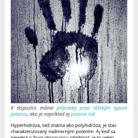
K dispozícii máme
prípravky proti všetkým typom
poteniu
, ako je napríklad aj
potenie rúk
Hyperhidróza, tiež známa ako polyhidróza, je stav
charakterizovaný nadmerným potením. Aj keď sa
nejedná o život ohrozujúcu záležitosť, je to veľmi