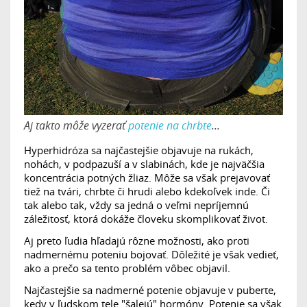
Aj takto môže vyzerať
potenie na chrbte
...
Hyperhidróza sa najčastejšie objavuje na rukách,
nohách, v podpazuší a v slabinách, kde je najväčšia
koncentrácia potných žliaz. Môže sa však prejavovať
tiež na tvári, chrbte či hrudi alebo kdekoľvek inde. Či
tak alebo tak, vždy sa jedná o veľmi nepríjemnú
záležitosť, ktorá dokáže človeku skomplikovať život.
Aj preto ľudia hľadajú rôzne možnosti, ako proti
nadmernému poteniu bojovať. Dôležité je však vedieť,
ako a prečo sa tento problém vôbec objavil.
Najčastejšie sa nadmerné potenie objavuje v puberte,
kedy v ľudskom tele "šalejú" hormóny. Potenie sa však