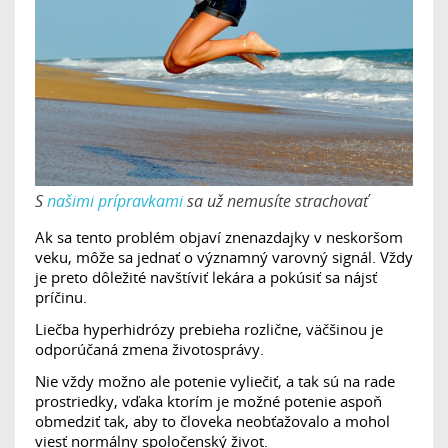
S
našimi prípravkami
sa už nemusíte strachovať
Ak sa tento problém objaví znenazdajky v neskoršom
veku, môže sa jednať o významný varovný signál. Vždy
je preto dôležité navštíviť lekára a pokúsiť sa nájsť
príčinu.
Liečba hyperhidrózy prebieha rozlične, väčšinou je
odporúčaná zmena životosprávy.
Nie vždy možno ale potenie vyliečiť, a tak sú na rade
prostriedky, vďaka ktorím je možné potenie aspoň
obmedziť tak, aby to človeka neobťažovalo a mohol
viesť normálny spoločenský život.