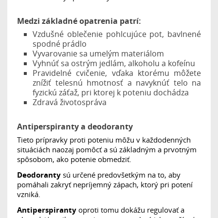
Medzi základné opatrenia patrí:
Vzdušné oblečenie pohlcujúce pot, bavlnené
spodné prádlo
Vyvarovanie sa umelým materiálom
Vyhnúť sa ostrým jedlám, alkoholu a kofeínu
Pravidelné cvičenie, vďaka ktorému môžete
znížiť telesnú hmotnosť a navyknúť telo na
fyzickú záťaž, pri ktorej k poteniu dochádza
Zdravá životospráva
Antiperspiranty a deodoranty
Tieto prípravky proti poteniu môžu v každodenných
situáciách naozaj pomôcť a sú základným a prvotným
spôsobom, ako potenie obmedziť.
Deodoranty
sú určené predovšetkým na to, aby
pomáhali zakryť nepríjemný zápach, ktorý pri potení
vzniká.
Antiperspiranty
oproti tomu dokážu regulovať a