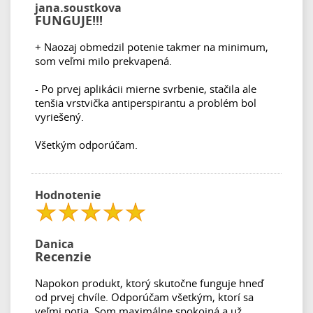
jana.soustkova
FUNGUJE!!!
+ Naozaj obmedzil potenie takmer na minimum,
som veľmi milo prekvapená.
- Po prvej aplikácii mierne svrbenie, stačila ale
tenšia vrstvička antiperspirantu a problém bol
vyriešený.
Všetkým odporúčam.
Hodnotenie
Danica
Recenzie
Napokon produkt, ktorý skutočne funguje hneď
od prvej chvíle. Odporúčam všetkým, ktorí sa
veľmi potia. Som maximálne spokojná a už