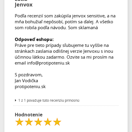
Jenvox
Podľa recenzií som zakúpila jenvox sensitive, a na
mňa bohužiaľ nepôsobí, potím sa ďalej. A všetko
som robila podľa návodu. Som sklamaná
Odpoveď eshopu:
Práve pre tieto prípady sľubujeme tu vyššie na
stránkach zaslania odlišnej verzie Jenvoxu s inou
účinnou látkou zadarmo. Ozvite sa mi prosím na
email info@protipoteniu.sk
S pozdravom,
Jan Vodička
protipoteniu.sk
1 z 1 považuje túto recenziu prínosnú
Hodnotenie