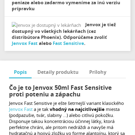
peniaze alebo zadarmo vymeníme za inú verziu
prípravku
Jenvox je tiež
dostupný vo všetkých lekárňach (cez
distribútora Phoenix). Odporúčame zvoliť
Jenvox Fast
alebo
Fast Sensitive
.
Popis
Detaily produktu
Prílohy
Čo je to Jenvox 50ml Fast Sensitive
proti poteniu a zápachu
Jenvox Fast Sensitive je ešte šetrnejší variant klasického
Jenvox Fast
a je tak
vhodný na najcitlivejšie
miesta
(podpazušie, tvár, slabiny ...) alebo citlivú pokožku.
Disponuje takou koncentráciou účinnej látky, ktorá
perfektne chráni, ale pritom nedráždi a navyše má
hydratačnú a hojivú zložku vo forme alantoínu, ktorý sa