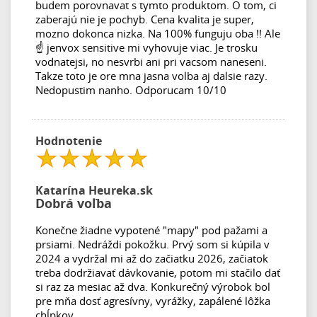
budem porovnavat s tymto produktom. O tom, ci
zaberajú nie je pochyb. Cena kvalita je super,
mozno dokonca nizka. Na 100% funguju oba !! Ale
☝️ jenvox sensitive mi vyhovuje viac. Je trosku
vodnatejsi, no nesvrbi ani pri vacsom naneseni.
Takze toto je ore mna jasna volba aj dalsie razy.
Nedopustim nanho. Odporucam 10/10
Hodnotenie
Katarína Heureka.sk
Dobrá voľba
Konečne žiadne vypotené "mapy" pod pažami a
prsiami. Nedráždi pokožku. Prvý som si kúpila v
2024 a vydržal mi až do začiatku 2026, začiatok
treba dodržiavať dávkovanie, potom mi stačilo dať
si raz za mesiac až dva. Konkurečný výrobok bol
pre mňa dosť agresívny, vyrážky, zapálené lôžka
chĺpkov...