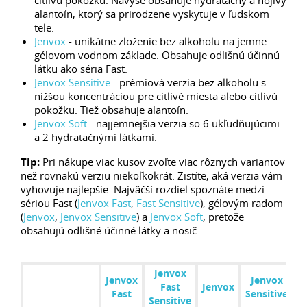
citlivú pokožku. Navyše obsahuje hydratačný a hojivý
alantoín, ktorý sa prirodzene vyskytuje v ľudskom
tele.
Jenvox
- unikátne zloženie bez alkoholu na jemne
gélovom vodnom základe. Obsahuje odlišnú účinnú
látku ako séria Fast.
Jenvox Sensitive
- prémiová verzia bez alkoholu s
nižšou koncentráciou pre citlivé miesta alebo citlivú
pokožku. Tiež obsahuje alantoín.
Jenvox Soft
- najjemnejšia verzia so 6 ukľudňujúcimi
a 2 hydratačnými látkami.
Tip:
Pri nákupe viac kusov zvoľte viac rôznych variantov
než rovnakú verziu niekoľkokrát. Zistíte, aká verzia vám
vyhovuje najlepšie. Najväčší rozdiel spoznáte medzi
sériou Fast (
Jenvox Fast
,
Fast Sensitive
), gélovým radom
(
Jenvox
,
Jenvox Sensitive
) a
Jenvox Soft
, pretože
obsahujú odlišné účinné látky a nosič.
Jenvox
Jenvox
Jenvox
J
Fast
Jenvox
Fast
Sensitive
Sensitive