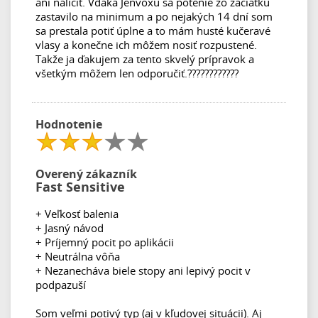
ani nalíčiť. Vďaka Jenvoxu sa potenie zo začiatku
zastavilo na minimum a po nejakých 14 dní som
sa prestala potiť úplne a to mám husté kučeravé
vlasy a konečne ich môžem nosiť rozpustené.
Takže ja ďakujem za tento skvelý prípravok a
všetkým môžem len odporučiť.????????????
Hodnotenie
Overený zákazník
Fast Sensitive
+ Veľkosť balenia
+ Jasný návod
+ Príjemný pocit po aplikácii
+ Neutrálna vôňa
+ Nezanecháva biele stopy ani lepivý pocit v
podpazuší
Som veľmi potivý typ (aj v kľudovej situácii). Aj