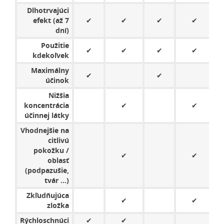
Dlhotrvajúci
efekt (až 7
✔
✔
✔
✔
dní)
Použitie
✔
✔
✔
✔
kdekoľvek
Maximálny
✔
✔
účinok
Nižšia
koncentrácia
✔
✔
účinnej látky
Vhodnejšie na
citlivú
pokožku /
✔
✔
oblasť
(podpazušie,
tvár ...)
Zkľudňujúca
✔
✔
6
zložka
Rýchloschnúci
✔
✔