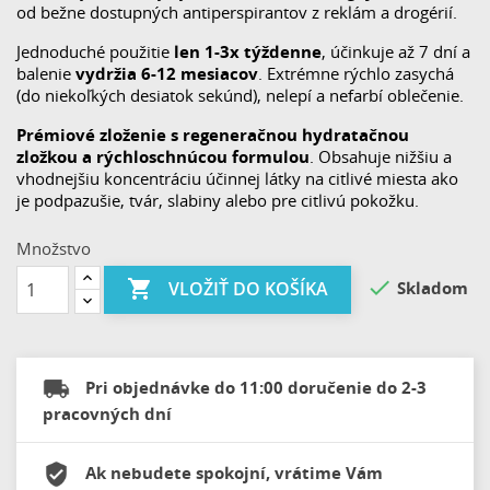
od bežne dostupných antiperspirantov z reklám a drogérií.
Jednoduché použitie
len 1-3x týždenne
, účinkuje až 7 dní a
balenie
vydržia 6-12 mesiacov
. Extrémne rýchlo zasychá
(do niekoľkých desiatok sekúnd), nelepí a nefarbí oblečenie.
Prémiové zloženie s regeneračnou hydratačnou
zložkou a
rýchloschnúcou formulou
. Obsahuje nižšiu a
vhodnejšiu koncentráciu účinnej látky na citlivé miesta ako
je podpazušie, tvár, slabiny alebo pre citlivú pokožku.
Množstvo


Skladom
VLOŽIŤ DO KOŠÍKA
Pri objednávke do 11:00 doručenie do 2-3
pracovných dní
Ak nebudete spokojní, vrátime Vám