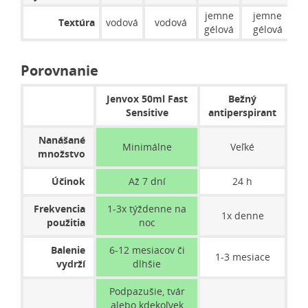
jemne
jemne
j
Textúra
vodová
vodová
gélová
gélová
g
Porovnanie
Jenvox 50ml Fast
Bežný
Sensitive
antiperspirant
Nanášané
Minimálne
Veľké
množstvo
Účinok
Až 7 dní
24 h
Frekvencia
1-3x týždenne na
1x denne
použitia
noc
Balenie
6-12 mesiacov či
1-3 mesiace
vydrží
dlhšie
Podpazušie, tvár
alebo kdekoľvek