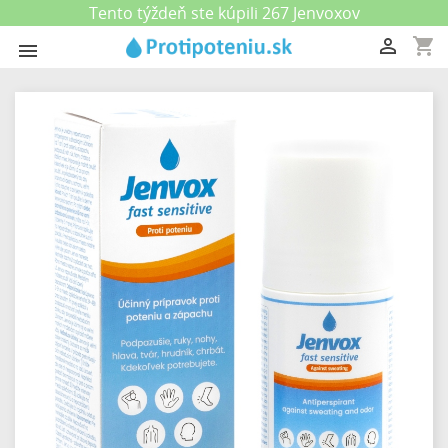
Tento týždeň ste kúpili 267 Jenvoxov
shopping_cart

