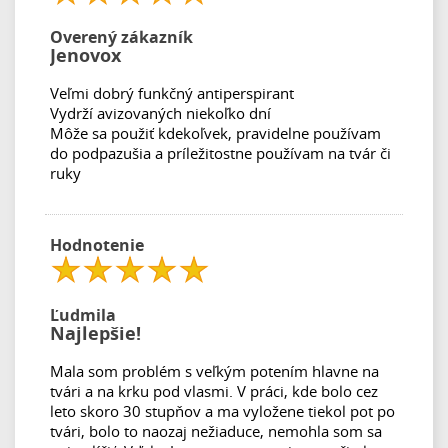
Overený zákazník
Jenovox
Veľmi dobrý funkčný antiperspirant
Vydrží avizovaných niekoľko dní
Môže sa použiť kdekoľvek, pravidelne používam
do podpazušia a príležitostne používam na tvár či
ruky
Hodnotenie
Ľudmila
Najlepšie!
Mala som problém s veľkým potením hlavne na
tvári a na krku pod vlasmi. V práci, kde bolo cez
leto skoro 30 stupňov a ma vyložene tiekol pot po
tvári, bolo to naozaj nežiaduce, nemohla som sa