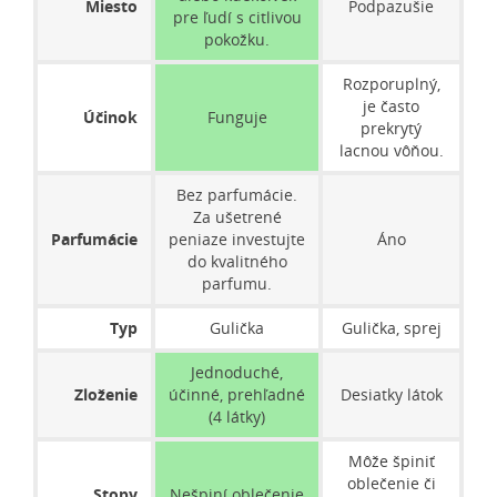
Miesto
Podpazušie
pre ľudí s citlivou
pokožku.
Rozporuplný,
je často
Účinok
Funguje
prekrytý
lacnou vôňou.
Bez parfumácie.
Za ušetrené
Parfumácie
peniaze investujte
Áno
do kvalitného
parfumu.
Typ
Gulička
Gulička, sprej
Jednoduché,
Zloženie
účinné, prehľadné
Desiatky látok
(4 látky)
Môže špiniť
oblečenie či
Stopy
Nešpiní oblečenie