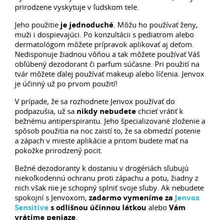
prirodzene vyskytuje v ľudskom tele.
Jeho použitie
je jednoduché
. Môžu ho používať ženy,
muži i dospievajúci. Po konzultácii s pediatrom alebo
dermatológom môžete prípravok aplikovať aj deťom.
Nedisponuje žiadnou vôňou a tak môžete používať Váš
obľúbený dezodorant či parfum súčasne. Pri použití na
tvár môžete ďalej používať makeup alebo líčenia. Jenvox
je účinný už po prvom použití!
V prípade, že sa rozhodnete Jenvox používať do
podpazušia, už sa
nikdy nebudete
chcieť vrátiť k
bežnému antiperspirantu. Jeho špecializované zloženie a
spôsob použitia na noc zaistí to, že sa obmedzí potenie
a zápach v mieste aplikácie a pritom budete mať na
pokožke prirodzený pocit.
Bežné dezodoranty k dostaniu v drogériách sľubujú
niekoľkodennú ochranu proti zápachu a potu, žiadny z
nich však nie je schopný splniť svoje sľuby. Ak nebudete
spokojní s Jenvoxom,
zadarmo vymeníme za
Jenvox
Sensitive
s odlišnou účinnou látkou
alebo
Vám
vrátime peniaze
.