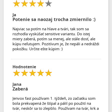
Ja
Potenie sa naozaj trocha zmiernilo :)
Najviac sa potím na hlave a tvári, tak som sa
rozhodla vyskúšať sensitive variantu. Do istej
miery zaberá, potím sa menej, ale stále dosť, ale
kúpu neľutujem. Pozitívum je, že nepáli a nedráždi
pokožku. Určite ešte kúpim :)
Hodnotenie
Jana
Zaberá
Jenvox fast používam 1. týždeň, zo začiatku som
bola prekvapená že štípal a pálil po použití na
tvár, neskôr sa to zlepšilo. Používam na tvár, krk a