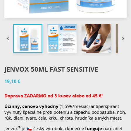


JENVOX 50ML FAST SENSITIVE
19,10 €
Doprava ZADARMO od 3 kusov alebo od 45 €!
Účinný,
cenovo výhodný
(1,59€/mesiac) antiperspirant
vyvinutý špeciálne proti poteniu a zápachu podpazušia, nôh,
rúk, dlaní, tváre, čela, krku, chrbta, hrudníka a iných miest.
®️
Jenvox
je
český výrobok a konečne
funguje
narozdiel