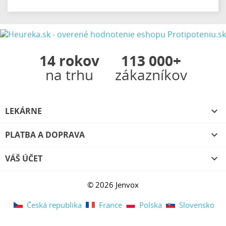
14 rokov
113 000+
na trhu
zákazníkov
LEKÁRNE

PLATBA A DOPRAVA

VÁŠ ÚČET

© 2026 Jenvox
Česká republika
France
Polska
Slovensko