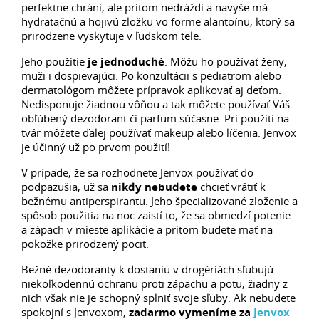
perfektne chráni, ale pritom nedráždi a navyše má
hydratačnú a hojivú zložku vo forme alantoínu, ktorý sa
prirodzene vyskytuje v ľudskom tele.
Jeho použitie
je jednoduché
. Môžu ho používať ženy,
muži i dospievajúci. Po konzultácii s pediatrom alebo
dermatológom môžete prípravok aplikovať aj deťom.
Nedisponuje žiadnou vôňou a tak môžete používať Váš
obľúbený dezodorant či parfum súčasne. Pri použití na
tvár môžete ďalej používať makeup alebo líčenia. Jenvox
je účinný už po prvom použití!
V prípade, že sa rozhodnete Jenvox používať do
podpazušia, už sa
nikdy nebudete
chcieť vrátiť k
bežnému antiperspirantu. Jeho špecializované zloženie a
spôsob použitia na noc zaistí to, že sa obmedzí potenie
a zápach v mieste aplikácie a pritom budete mať na
pokožke prirodzený pocit.
Bežné dezodoranty k dostaniu v drogériách sľubujú
niekoľkodennú ochranu proti zápachu a potu, žiadny z
nich však nie je schopný splniť svoje sľuby. Ak nebudete
spokojní s Jenvoxom,
zadarmo vymeníme za
Jenvox