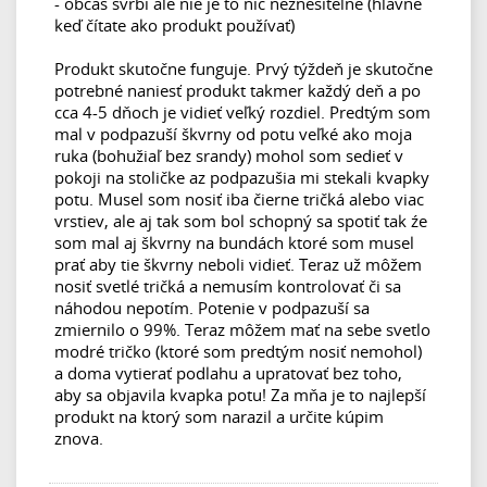
- občas svrbí ale nie je to nič neznesiteľné (hlavne
keď čítate ako produkt používať)
Produkt skutočne funguje. Prvý týždeň je skutočne
potrebné naniesť produkt takmer každý deň a po
cca 4-5 dňoch je vidieť veľký rozdiel. Predtým som
mal v podpazuší škvrny od potu veľké ako moja
ruka (bohužiaľ bez srandy) mohol som sedieť v
pokoji na stoličke az podpazušia mi stekali kvapky
potu. Musel som nosiť iba čierne tričká alebo viac
vrstiev, ale aj tak som bol schopný sa spotiť tak źe
som mal aj škvrny na bundách ktoré som musel
prať aby tie škvrny neboli vidieť. Teraz už môžem
nosiť svetlé tričká a nemusím kontrolovať či sa
náhodou nepotím. Potenie v podpazuší sa
zmiernilo o 99%. Teraz môžem mať na sebe svetlo
modré tričko (ktoré som predtým nosiť nemohol)
a doma vytierať podlahu a upratovať bez toho,
aby sa objavila kvapka potu! Za mňa je to najlepší
produkt na ktorý som narazil a určite kúpim
znova.