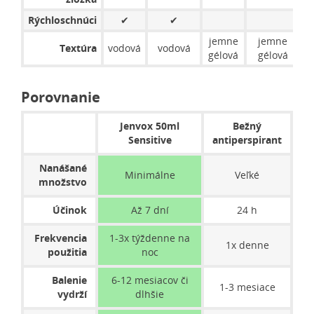
Rýchloschnúci
✔
✔
jemne
jemne
j
Textúra
vodová
vodová
gélová
gélová
g
Porovnanie
Jenvox 50ml
Bežný
Sensitive
antiperspirant
Nanášané
Minimálne
Veľké
množstvo
Účinok
Až 7 dní
24 h
Frekvencia
1-3x týždenne na
1x denne
použitia
noc
Balenie
6-12 mesiacov či
1-3 mesiace
vydrží
dlhšie