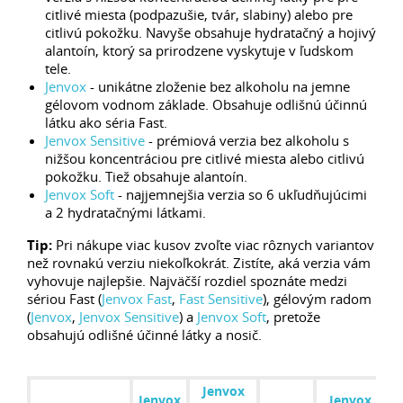
citlivé miesta (podpazušie, tvár, slabiny) alebo pre
citlivú pokožku. Navyše obsahuje hydratačný a hojivý
alantoín, ktorý sa prirodzene vyskytuje v ľudskom
tele.
Jenvox
- unikátne zloženie bez alkoholu na jemne
gélovom vodnom základe. Obsahuje odlišnú účinnú
látku ako séria Fast.
Jenvox Sensitive
- prémiová verzia bez alkoholu s
nižšou koncentráciou pre citlivé miesta alebo citlivú
pokožku. Tiež obsahuje alantoín.
Jenvox Soft
- najjemnejšia verzia so 6 ukľudňujúcimi
a 2 hydratačnými látkami.
Tip:
Pri nákupe viac kusov zvoľte viac rôznych variantov
než rovnakú verziu niekoľkokrát. Zistíte, aká verzia vám
vyhovuje najlepšie. Najväčší rozdiel spoznáte medzi
sériou Fast (
Jenvox Fast
,
Fast Sensitive
), gélovým radom
(
Jenvox
,
Jenvox Sensitive
) a
Jenvox Soft
, pretože
obsahujú odlišné účinné látky a nosič.
Jenvox
Jenvox
Jenvox
J