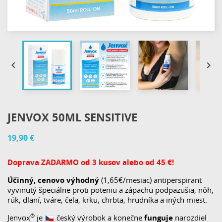


JENVOX 50ML SENSITIVE
19,90 €
Doprava ZADARMO od 3 kusov alebo od 45 €!
Účinný,
cenovo výhodný
(1,65€/mesiac) antiperspirant
vyvinutý špeciálne proti poteniu a zápachu podpazušia, nôh,
rúk, dlaní, tváre, čela, krku, chrbta, hrudníka a iných miest.
®️
Jenvox
je
český výrobok a konečne
funguje
narozdiel