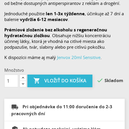
od bežne dostupných antiperspirantov z reklám a drogérií.
Jednoduché použitie
len 1-3x týždenne
, účinkuje až 7 dní a
balenie
vydržia 6-12 mesiacov
.
Prémiové zloženie bez alkoholu s regeneračnou
hydratačnou zložkou
. Obsahuje nižšiu koncentráciu
účinnej látky, ktorá je vhodná na citlivé miesta ako
podpazušie, tvár, slabiny alebo pre citlivú pokožku.
K dispozícii máme aj malý
Jenvox 20ml Sensitive
.
Množstvo


Skladom
VLOŽIŤ DO KOŠÍKA
Pri objednávke do 11:00 doručenie do 2-3
pracovných dní
Ak nebudete spokojní, vrátime Vám