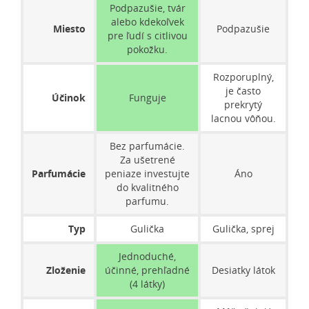
Podpazušie, tvár
alebo kdekoľvek
Miesto
Podpazušie
pre ľudí s citlivou
pokožku.
Rozporuplný,
je často
Účinok
Funguje
prekrytý
lacnou vôňou.
Bez parfumácie.
Za ušetrené
Parfumácie
peniaze investujte
Áno
do kvalitného
parfumu.
Typ
Gulička
Gulička, sprej
Jednoduché,
Zloženie
účinné, prehľadné
Desiatky látok
(4 látky)