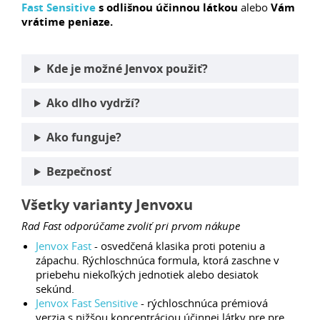
Fast Sensitive
s odlišnou účinnou látkou
alebo
Vám
vrátime peniaze.
Kde je možné Jenvox použiť?
Ako dlho vydrží?
Ako funguje?
Bezpečnosť
Všetky varianty Jenvoxu
Rad Fast odporúčame zvoliť pri prvom nákupe
Jenvox Fast
- osvedčená klasika proti poteniu a
zápachu. Rýchloschnúca formula, ktorá zaschne v
priebehu niekoľkých jednotiek alebo desiatok
sekúnd.
Jenvox Fast Sensitive
- rýchloschnúca prémiová
verzia s nižšou koncentráciou účinnej látky pre pre