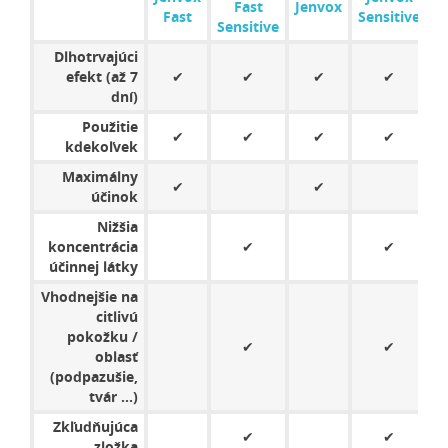
Fast
Jenvox
Fast
Sensitive
Sensitive
Dlhotrvajúci
efekt (až 7
✔
✔
✔
✔
dní)
Použitie
✔
✔
✔
✔
kdekoľvek
Maximálny
✔
✔
účinok
Nižšia
koncentrácia
✔
✔
účinnej látky
Vhodnejšie na
citlivú
pokožku /
✔
✔
oblasť
(podpazušie,
tvár ...)
Zkľudňujúca
✔
✔
6
zložka